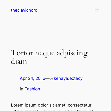
Skip
theclavichord
to
content
Tortor neque adpiscing
diam
Apr 24, 2016
—
kenaya.extacy
by
in
Fashion
Lorem ipsum dolor sit amet, consectetur