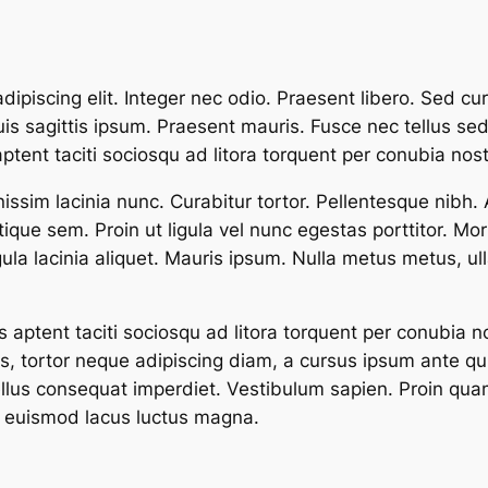
ipiscing elit. Integer nec odio. Praesent libero. Sed cu
is sagittis ipsum. Praesent mauris. Fusce nec tellus s
aptent taciti sociosqu ad litora torquent per conubia no
gnissim lacinia nunc. Curabitur tortor. Pellentesque nib
que sem. Proin ut ligula vel nunc egestas porttitor. Morbi 
gula lacinia aliquet. Mauris ipsum. Nulla metus metus, ul
 aptent taciti sociosqu ad litora torquent per conubia
, tortor neque adipiscing diam, a cursus ipsum ante quis tu
llus consequat imperdiet. Vestibulum sapien. Proin quam
er euismod lacus luctus magna.