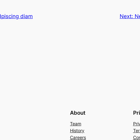
dpiscing diam
Next:
N
About
Pr
Team
Pri
History
Ter
Careers
Con