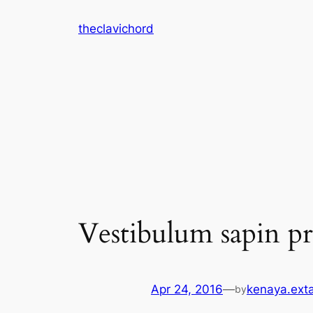
Skip
theclavichord
to
content
Vestibulum sapin p
Apr 24, 2016
—
kenaya.ext
by