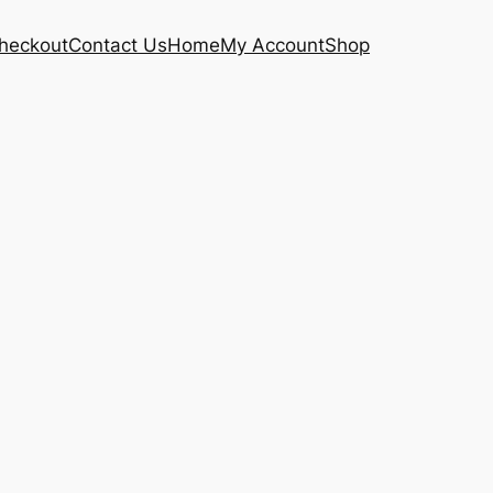
heckout
Contact Us
Home
My Account
Shop