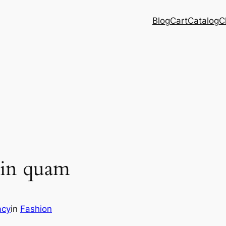
Blog
Cart
Catalog
C
rin quam
acy
in
Fashion